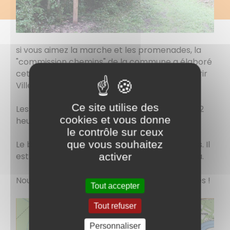
si vous aimez la marche et les promenades, la
"commission chemins" de la commune a élaboré
cette cartes pour vous permettre de découvrir
Villers les Pots sous un autre aspect.
Ce site utilise des
Les parcours sont indiqués en km (environ 1 à 2
cookies et vous donne
heures par promenade).
le contrôle sur ceux
que vous souhaitez
Le balisage reprendra les couleurs des circuits. Il
activer
est opérationnel depuis quelques années déjà.
Nous vous souhaitons d'agréables promenades !
Tout accepter
Tout refuser
Personnaliser