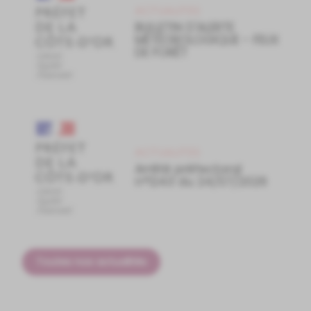
ACTUALITES
BULLETIN D'ALERTE
MÉTÉOROLOGIQUE - FEUX
DE FORÊT
ACTUALITES
Arrêté préfectoral
n°1243 du 24/07/2026
Toutes nos actualités