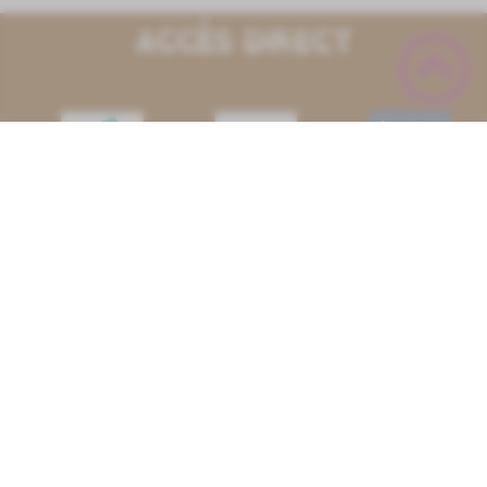
ACCÈS DIRECT
Facebook
Finances
Publiques
-
Communauté
Trésorerie
de
d'Auxonne
Communes
CAP VAL-DE-
SAONE
Panneau
Maison
pocket
France
Caf de