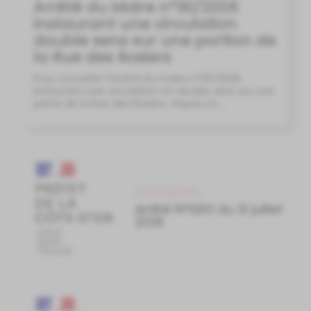
Arrêté du Maire n°30/2026
instaurant une circulation
double sens sur une portion de
la Rue des Rosiers
Pour consulter l'arrêté du maire n°30/2026
instaurant une circulation en double sens sur une
partie de la Rue des Rosiers, cliquez ici ...
ACTUALITES
Arrêté N°1283 du 31 juillet
2026