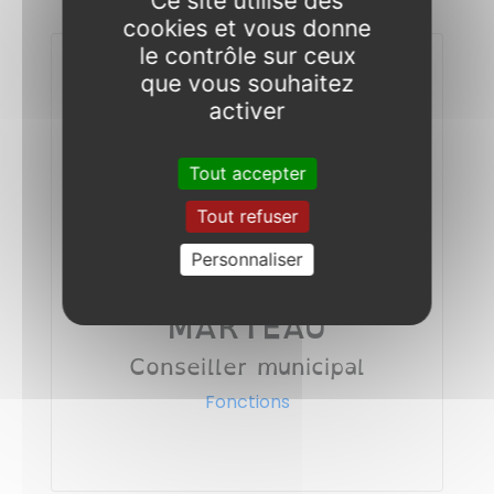
Ce site utilise des
cookies et vous donne
le contrôle sur ceux
que vous souhaitez
activer
Tout accepter
Tout refuser
Personnaliser
Stéphane
MARTEAU
Conseiller municipal
Fonctions