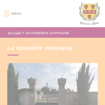
Lien
Lien
Lien
Lien
Panneau de gestion des cookies
d'accès
d'accès
d'accès
d'accès
Menu
rapide
rapide
rapide
rapide
au
au
à
au
menu
contenu
la
pied
principal
recherche
de
Le cimetière communal
Accueil
page
Le cimetière communal