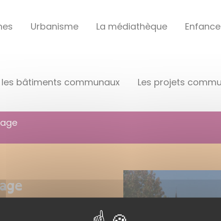
hes
Urbanisme
La médiathèque
Enfance
les bâtiments communaux
Les projets comm
lage
lage