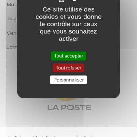
Mardi : 09h00 - 12h00
Ce site utilise des
cookies et vous donne
Jeudi : 09h00 - 12h00 / 13h30 - 16h15
le contrôle sur ceux
que vous souhaitez
Vendredi : 09h00 - 12h00 / 13h30 - 16h15
activer
Samedi : 09h00 - 11h30
Tout accepter
Tout refuser
Personnaliser