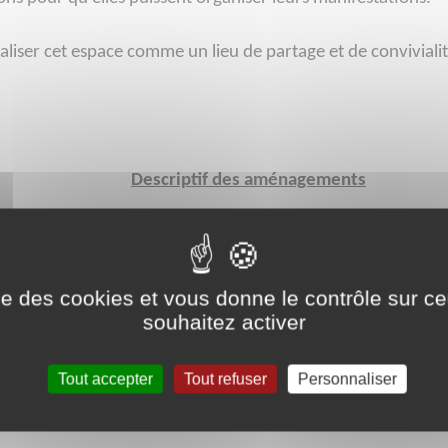
liser cet espace comme un lieu de partage et de convivialit
Descriptif des aménagements
é
é
agement des espaces int
rieurs et ext
rieurs qui comprenn
é
é
è
ise des cookies et vous donne le contrôle sur 
ve-vaisselle, plan de travail,
viers,
tag
re de stockage, usten
souhaitez activer
verres, tables et chaises de salle, tables et chaises de terra
Tout accepter
Tout refuser
Personnaliser