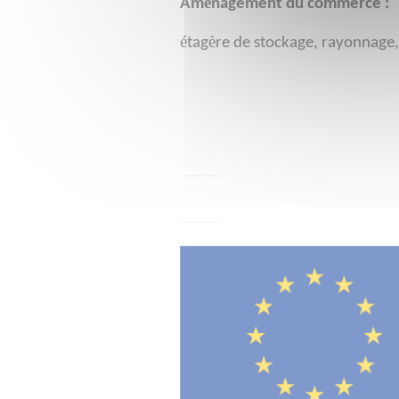
é
Am
nagement du commerce :
é
è
tag
re de stockage, rayonnage,