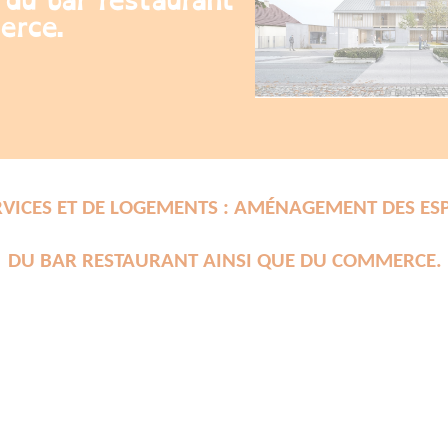
 du bar restaurant
erce.
RVICES ET DE LOGEMENTS : AMÉNAGEMENT DES ESP
DU BAR RESTAURANT AINSI QUE DU COMMERCE.