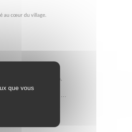
é au cœur du village.
ent un ensemble de cuisson,
ceux que vous
siles, batteries de cuisine,
à
é
…
sses, parasol, machine
caf
,