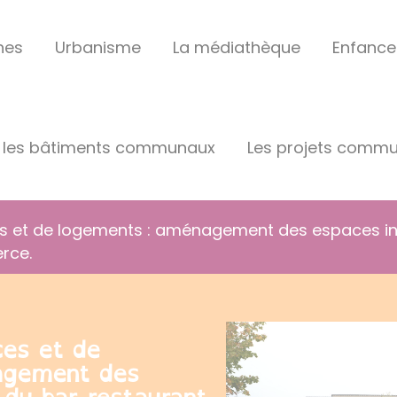
hes
Urbanisme
La médiathèque
Enfance
les bâtiments communaux
Les projets comm
es et de logements : aménagement des espaces int
rce.
ces et de
agement des