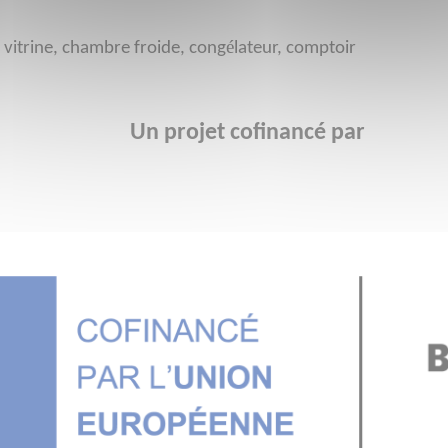
é
 vitrine, chambre froide, cong
lateur, comptoir
Un projet cofinancé par