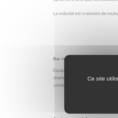
La volonté est vraiment de mutua
Bar restaurant :
é
Equipements de la cuisine, am
n
é
Ce site util
chambre froide, cong
lateur, la
couverts, vaisselles de services, 